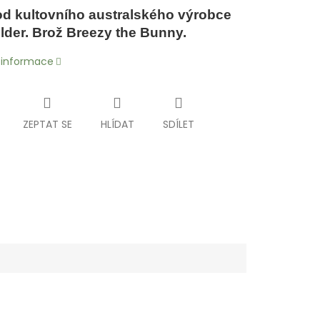
od kultovního australského výrobce
lder. B
rož Breezy the Bunny.
í informace
ZEPTAT SE
HLÍDAT
SDÍLET