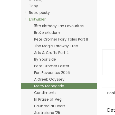
n
Topy
e
Retro pásky
l
Erstwilder
15th Birthday Fan Favourites
Brože skladem
Pete Cromer Fairy Tales Part II
The Magic Faraway Tree
Arts & Crafts Part 2
By Your Side
Pete Cromer Easter
Fan Favourites 2026
A Greek Odyssey
Merry Menagerie
Condiments
Popi
In Praise of Veg
Haunted at Heart
Det
Australiana '25