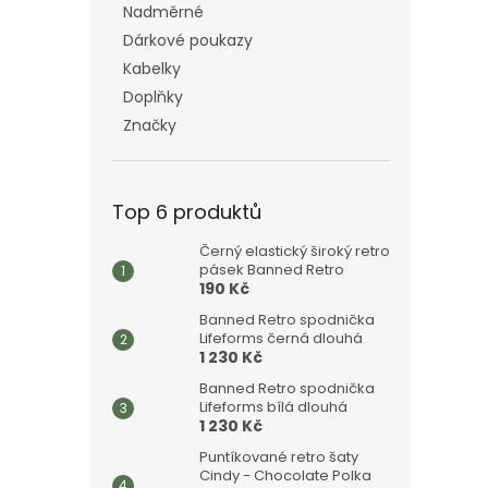
Nadměrné
Dárkové poukazy
Kabelky
Doplňky
Značky
Top 6 produktů
Černý elastický široký retro
pásek Banned Retro
190 Kč
Banned Retro spodnička
Lifeforms černá dlouhá
1 230 Kč
Banned Retro spodnička
Lifeforms bílá dlouhá
1 230 Kč
Puntíkované retro šaty
Cindy - Chocolate Polka