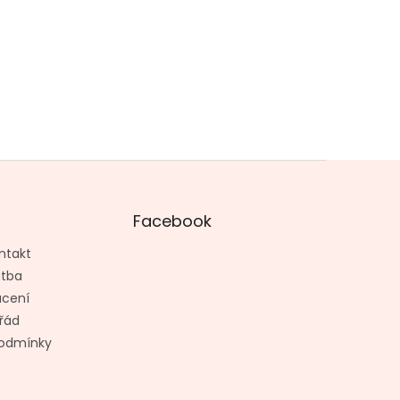
Facebook
ntakt
atba
ácení
řád
odmínky