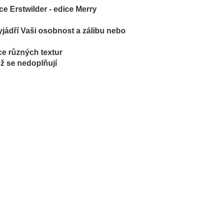
e Erstwilder - edice
Merry
yjádří Vaši osobnost a zálibu nebo
ce různých textur
už se nedoplňují