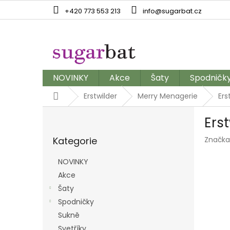
Přejít
+420 773 553 213
info@sugarbat.cz
na
obsah
NOVINKY
Akce
Šaty
Spodničk
Domů
Erstwilder
Merry Menagerie
Ers
P
Ers
o
Přeskočit
s
Kategorie
Značka
kategorie
t
r
NOVINKY
a
Akce
n
Šaty
n
í
Spodničky
p
Sukně
a
Svetříky