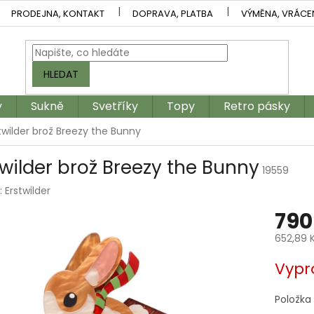
PRODEJNA, KONTAKT
DOPRAVA, PLATBA
VÝMĚNA, VRÁCE
HLEDAT
y
Sukně
Svetříky
Topy
Retro pásky
twilder brož Breezy the Bunny
twilder brož Breezy the Bunny
19559
:
Erstwilder
790
652,89 
Měrná
Vypr
cena:
Položka