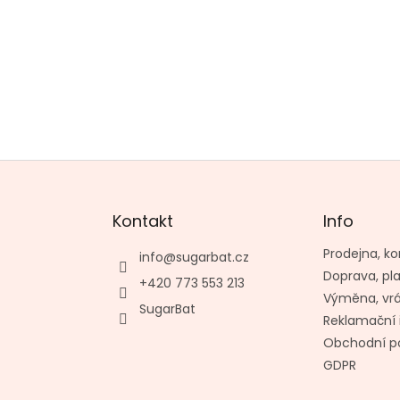
Kontakt
Info
Prodejna, ko
info
@
sugarbat.cz
Doprava, pl
+420 773 553 213
Výměna, vr
SugarBat
Reklamační 
Obchodní p
GDPR