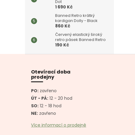
Dot
1 690 Kč
Banned Retro krátký
kardigan Dolly - Black
860 Kč
Červený elastický široký
retro pásek Banned Retro
190 Kč
Z
á
p
Otevírací doba
a
prodejny
t
í
PO:
zavřeno
ÚT - PÁ:
12 - 20 hod
SO:
12 - 18 hod
NE:
zavřeno
Více informací o prodejně