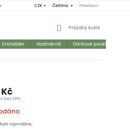
CZK
Čeština
NÍ
REKLAMAČNÍ ŘÁD
OBCHODNÍ PODMÍNKY
Přihlášení
GDPR
NÁKUPNÍ
Prázdný košík
KOŠÍK
Erstwilder
Nadměrné
Dárkové poukazy
Ka
 Kč
Kč bez DPH
odáno
 byla vyprodána…