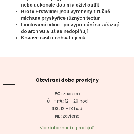
nebo dokonale doplní a oživí outfit
Brože
Erstwilder jsou vyrobeny z ručně
míchané pryskyřice různých textur
Limitované edice - po vyprodání se zařazují
do archivu a už se nedoplňují
Kovové části neobsahují nikl
Z
á
p
a
Otevírací doba prodejny
t
í
PO:
zavřeno
ÚT - PÁ:
12 - 20 hod
SO:
12 - 18 hod
NE:
zavřeno
Více informací o prodejně