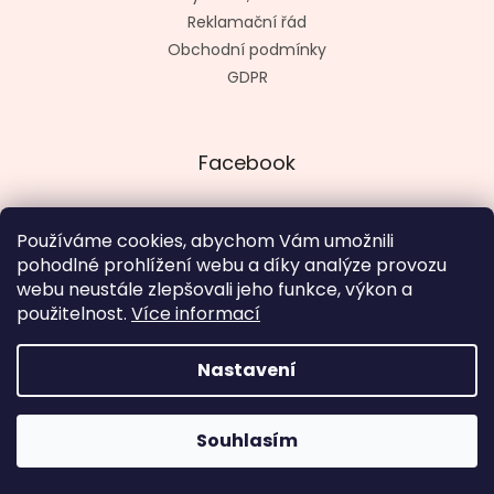
Reklamační řád
Obchodní podmínky
GDPR
Facebook
Používáme cookies, abychom Vám umožnili
pohodlné prohlížení webu a díky analýze provozu
Vytvořil kashop.cz
webu neustále zlepšovali jeho funkce, výkon a
použitelnost.
Více informací
Nastavení
Vytvořil Shoptet
V termínu 18. 8. - 4. 9. otevřeno út - pá 12 - 19 hod., so, ne a
Souhlasím
Copyright 2026
SugarBat.cz
. Všechna práva vyhrazena.
po zavřeno