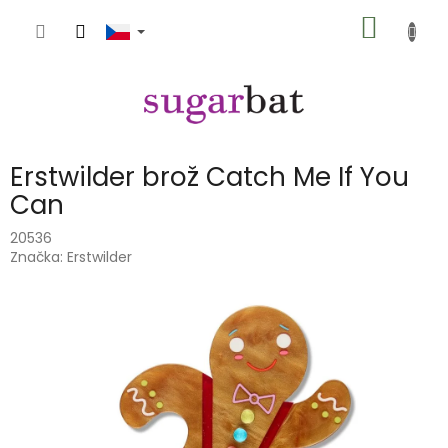
Přejít
NÁKUP
na
obsah
KOŠÍK
Erstwilder brož Catch Me If You
Can
20536
Značka:
Erstwilder