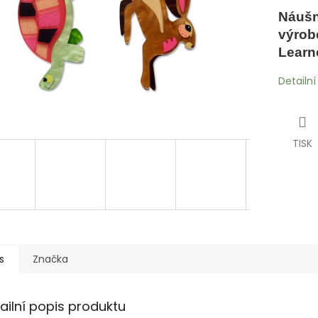
Náušn
výrob
Learn
Detailn
TISK
s
Značka
ailní popis produktu