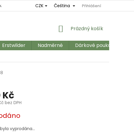
CZK
Čeština
NÍ
REKLAMAČNÍ ŘÁD
OBCHODNÍ PODMÍNKY
Přihlášení
GDPR
NÁKUPNÍ
Prázdný košík
KOŠÍK
Erstwilder
Nadměrné
Dárkové poukazy
Ka
48
 Kč
Kč bez DPH
odáno
 byla vyprodána…