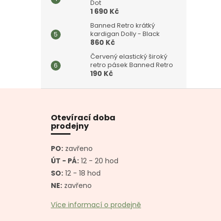
Dot
1 690 Kč
Banned Retro krátký
kardigan Dolly - Black
860 Kč
Červený elastický široký
retro pásek Banned Retro
190 Kč
Z
á
p
Otevírací doba
a
prodejny
t
í
PO:
zavřeno
ÚT - PÁ:
12 - 20 hod
SO:
12 - 18 hod
NE:
zavřeno
Více informací o prodejně