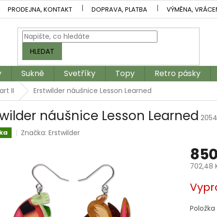
PRODEJNA, KONTAKT
DOPRAVA, PLATBA
VÝMĚNA, VRÁCE
HLEDAT
y
Sukně
Svetříky
Topy
Retro pásky
rt II
Erstwilder náušnice Lesson Learned
twilder náušnice Lesson Learned
205
Značka:
Erstwilder
ka
850
702,48 
Měrná
Vypr
cena:
Položka