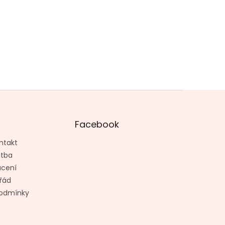
Facebook
ntakt
atba
ácení
řád
odmínky