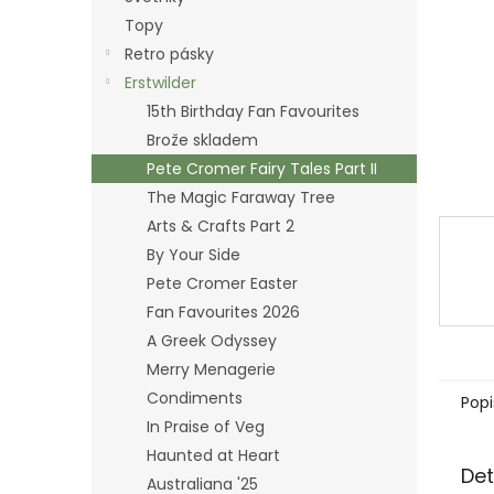
n
Topy
e
Retro pásky
l
Erstwilder
15th Birthday Fan Favourites
Brože skladem
Pete Cromer Fairy Tales Part II
The Magic Faraway Tree
Arts & Crafts Part 2
By Your Side
Pete Cromer Easter
Fan Favourites 2026
A Greek Odyssey
Merry Menagerie
Condiments
Popi
In Praise of Veg
Haunted at Heart
Det
Australiana '25