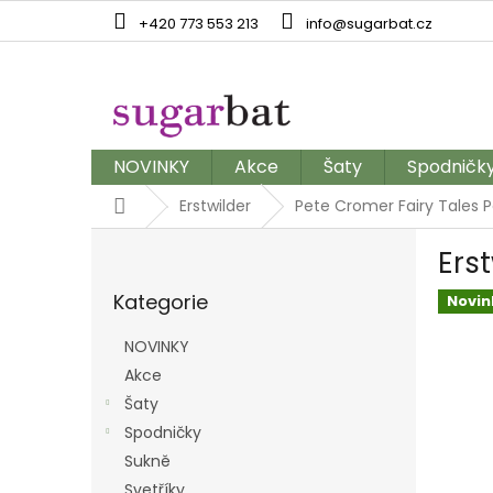
Přejít
+420 773 553 213
info@sugarbat.cz
na
obsah
NOVINKY
Akce
Šaty
Spodničk
Domů
Erstwilder
Pete Cromer Fairy Tales Pa
P
Ers
o
Přeskočit
s
Kategorie
kategorie
Novin
t
r
NOVINKY
a
Akce
n
Šaty
n
í
Spodničky
p
Sukně
a
Svetříky