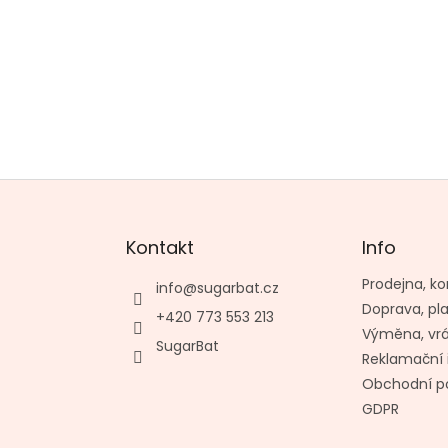
Kontakt
Info
Prodejna, ko
info
@
sugarbat.cz
Doprava, pl
+420 773 553 213
Výměna, vr
SugarBat
Reklamační 
Obchodní p
GDPR