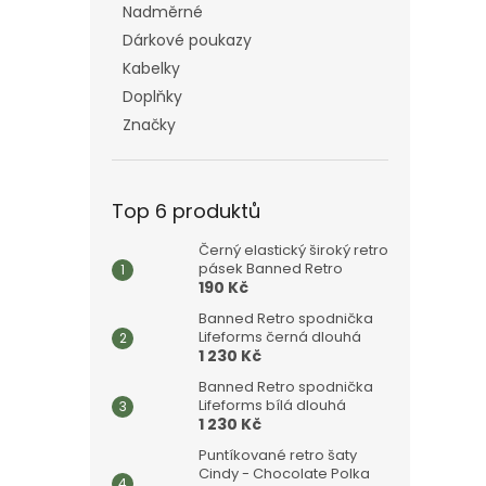
Nadměrné
Dárkové poukazy
Kabelky
Doplňky
Značky
Top 6 produktů
Černý elastický široký retro
pásek Banned Retro
190 Kč
Banned Retro spodnička
Lifeforms černá dlouhá
1 230 Kč
Banned Retro spodnička
Lifeforms bílá dlouhá
1 230 Kč
Puntíkované retro šaty
Cindy - Chocolate Polka