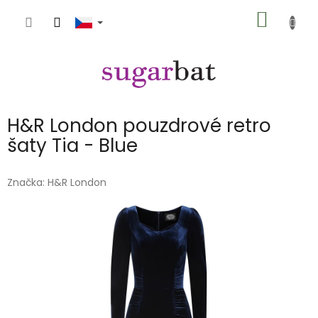
Přejít
NÁKUP
na
obsah
KOŠÍK
H&R London pouzdrové retro
šaty Tia - Blue
Značka:
H&R London