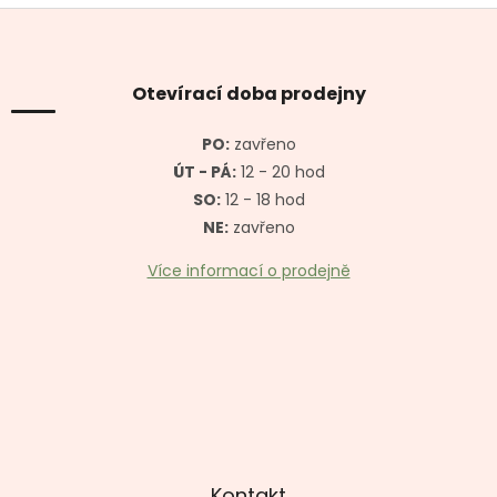
Z
á
p
a
Otevírací doba prodejny
t
í
PO:
zavřeno
ÚT - PÁ:
12 - 20 hod
SO:
12 - 18 hod
NE:
zavřeno
Více informací o prodejně
Kontakt