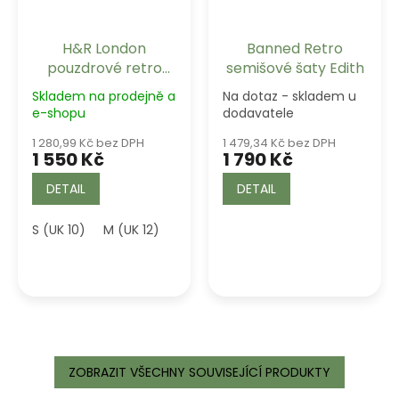
H&R London
Banned Retro
pouzdrové retro
semišové šaty Edith
šaty Carmen -
Skladem na prodejně a
Na dotaz - skladem u
Green
e-shopu
dodavatele
1 280,99 Kč bez DPH
1 479,34 Kč bez DPH
1 550 Kč
1 790 Kč
DETAIL
DETAIL
S (UK 10)
M (UK 12)
L (UK 14)
XL (UK 16)
ZOBRAZIT VŠECHNY SOUVISEJÍCÍ PRODUKTY