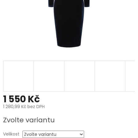
1 550 Kč
1 280,99 Kč bez DPH
Měrná
Zvolte variantu
cena:
Velikost