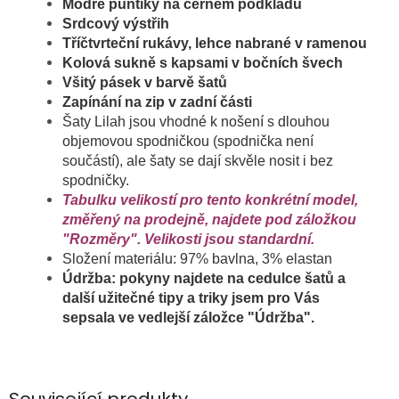
Modré puntíky na černém podkladu
Srdcový výstřih
Tříčtvrteční rukávy, lehce nabrané v ramenou
Kolová sukně s kapsami v bočních švech
Všitý pásek v barvě šatů
Zapínání na zip v zadní části
Šaty Lilah jsou vhodné k nošení s dlouhou
objemovou spodničkou (spodnička není
součástí), ale šaty se dají skvěle nosit i bez
spodničky.
Tabulku velikostí pro tento konkrétní model,
změřený na prodejně, najdete pod záložkou
"Rozměry". Velikosti jsou standardní.
Složení materiálu: 97% bavlna, 3% elastan
Údržba: pokyny najdete na cedulce šatů a
další užitečné tipy a triky jsem pro Vás
sepsala ve vedlejší záložce "Údržba".
Související produkty