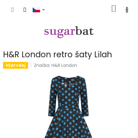
Přejít
NÁKUP
na
obsah
KOŠÍK
H&R London retro šaty Lilah
Značka:
H&R London
Výprodej