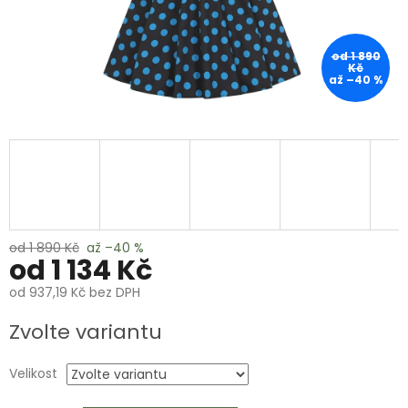
od 1 890
Kč
až –40 %
od 1 890 Kč
až –40 %
od
1 134 Kč
od
937,19 Kč
bez DPH
Měrná
Zvolte variantu
cena:
Velikost