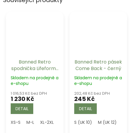
Banned Retro
Banned Retro pásek
spodnička Lifeforms
Come Back - černý
černá dlouhá
Skladem na prodejně a
Skladem na prodejně a
e-shopu
e-shopu
1 016,53 Kč bez DPH
202,48 Kč bez DPH
1 230 Kč
245 Kč
DETAIL
DETAIL
XS-S
M-L
XL-2XL
4XL (UK 22)
S (UK 10)
5XL (UK 24)
M (UK 12)
L (UK