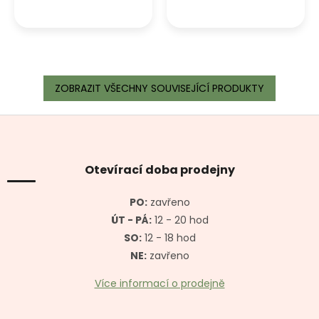
ZOBRAZIT VŠECHNY SOUVISEJÍCÍ PRODUKTY
Z
á
p
a
Otevírací doba prodejny
t
í
PO:
zavřeno
ÚT - PÁ:
12 - 20 hod
SO:
12 - 18 hod
NE:
zavřeno
Více informací o prodejně