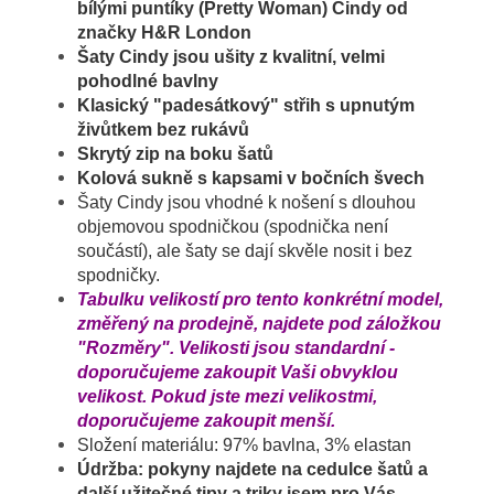
bílými puntíky (Pretty Woman) Cindy
od
značky H&R London
Šaty Cindy jsou ušity z kvalitní, velmi
pohodlné bavlny
Klasický "padesátkový" střih s upnutým
živůtkem bez rukávů
Skrytý zip na boku šatů
Kolová sukně s kapsami v bočních švech
Šaty Cindy jsou vhodné k nošení s dlouhou
objemovou spodničkou (spodnička není
součástí), ale šaty se dají skvěle nosit i bez
spodničky.
Tabulku velikostí pro tento konkrétní model,
změřený na prodejně, najdete pod záložkou
"Rozměry". Velikosti jsou standardní -
doporučujeme zakoupit Vaši obvyklou
velikost. Pokud jste mezi velikostmi,
doporučujeme zakoupit menší.
Složení materiálu: 97% bavlna, 3% elastan
Údržba: pokyny najdete na cedulce šatů a
další užitečné tipy a triky jsem pro Vás