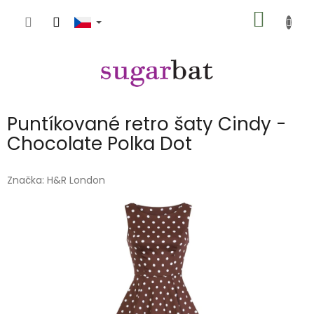
Přejít
NÁKUP
na
obsah
KOŠÍK
Puntíkované retro šaty Cindy -
Chocolate Polka Dot
Značka:
H&R London