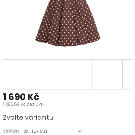
1 690 Kč
1 396,69 Kč bez DPH
Měrná
Zvolte variantu
cena:
Velikost