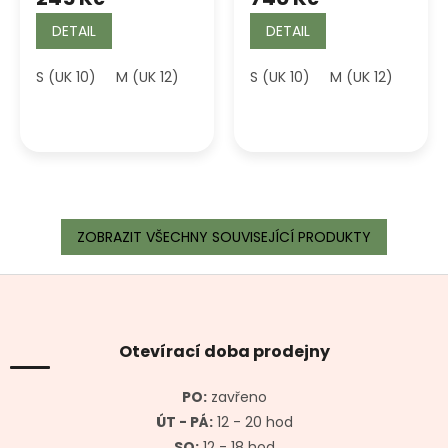
DETAIL
DETAIL
S (UK 10)
M (UK 12)
L (UK 14)
S (UK 10)
M (UK 12)
L (UK
ZOBRAZIT VŠECHNY SOUVISEJÍCÍ PRODUKTY
Z
á
p
a
Otevírací doba prodejny
t
í
PO:
zavřeno
ÚT - PÁ:
12 - 20 hod
SO:
12 - 18 hod