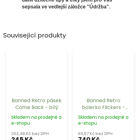
sepsala ve vedlejší záložce "Údržba".
Související produkty
Banned Retro pásek
Banned Retro
Come Back - bílý
bolerko Flickers -
White
Skladem na prodejně a
Skladem na prodejně a
e-shopu
e-shopu
202,48 Kč bez DPH
611,57 Kč bez DPH
245 Kč
740 Kč