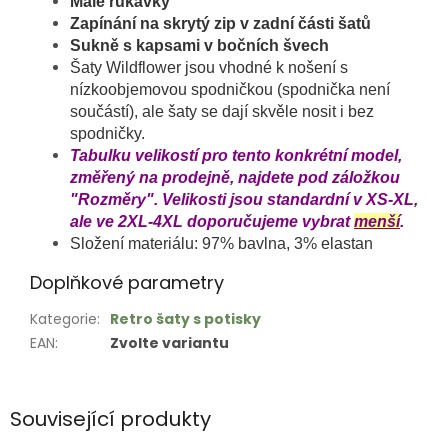
Malé rukávky
Zapínání na skrytý zip v zadní části šatů
Sukně s kapsami v bočních švech
Šaty Wildflower jsou vhodné k nošení s
nízkoobjemovou spodničkou (spodnička není
součástí), ale šaty se dají skvěle nosit i bez
spodničky.
Tabulku velikostí pro tento konkrétní model,
změřený na prodejně, najdete pod záložkou
"Rozměry". Velikosti jsou standardní v XS-XL,
ale ve 2XL-4XL doporučujeme vybrat
menší
.
Složení materiálu: 97% bavlna, 3% elastan
Doplňkové parametry
Kategorie
:
Retro šaty s potisky
EAN
:
Zvolte variantu
Související produkty