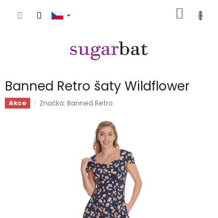
Přejít
NÁKUP
na
obsah
KOŠÍK
Banned Retro šaty Wildflower
Značka:
Banned Retro
Akce