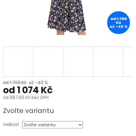
od 1 790
Kč
až –40 %
od 1 790 Kč
až –40 %
od
1 074 Kč
od
887,60 Kč
bez DPH
Měrná
Zvolte variantu
cena:
Velikost