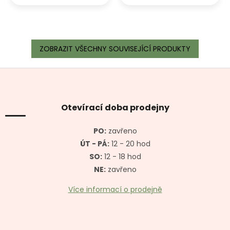
ZOBRAZIT VŠECHNY SOUVISEJÍCÍ PRODUKTY
Z
á
p
a
Otevírací doba prodejny
t
í
PO:
zavřeno
ÚT - PÁ:
12 - 20 hod
SO:
12 - 18 hod
NE:
zavřeno
Více informací o prodejně