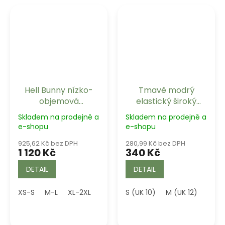
Hell Bunny nízko-
Tmavě modrý
objemová
elastický široký
spodnička
retro pásek s mašlí
Skladem na prodejně a
Skladem na prodejně a
Penelope, bílá
Bella Banned Retro
e-shopu
e-shopu
925,62 Kč bez DPH
280,99 Kč bez DPH
1 120 Kč
340 Kč
DETAIL
DETAIL
XS-S
M-L
XL-2XL
3XL-4XL
S (UK 10)
M (UK 12)
XL-2