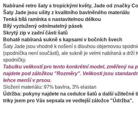
Nabírané retro šaty s tropickými květy, Jade od značky Col
Šaty Jade jsou ušity z kvalitního bavlněného materiálu
Tenká bílá ramínka s nastavitelnou délkou
Bílý vyztužený odnímatelný pásek
Skrytý zip v zadní části šatů
Bohatě nabíraná sukně s kapsami v bočních švech
Šaty Jade jsou vhodné k nošení s dlouhou objemovou spodn
(spodnička není součástí), ale sukně je velmi nabíraná a drží t
spodničky.
Tabulku velikostí pro tento konkrétní model, změřený na 
najdete pod záložkou "Rozměry". Velikosti jsou standardn
lehce menší v prsou.
Složení materiálu: 97% bavlna, 3% elastan
Údržba: pokyny najdete na cedulce šatů a další užitečné t
triky jsem pro Vás sepsala ve vedlejší záložce "Údržba".