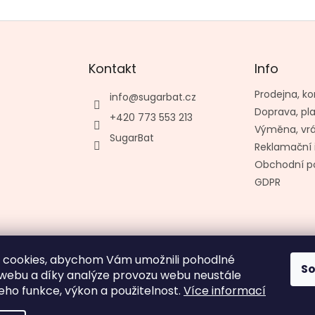
Kontakt
Info
Prodejna, ko
info
@
sugarbat.cz
Doprava, pl
+420 773 553 213
Výměna, vr
SugarBat
Reklamační 
Obchodní p
GDPR
 cookies, abychom Vám umožnili pohodlné
S
Vytvořil kashop.cz
 webu a díky analýze provozu webu neustále
jeho funkce, výkon a použitelnost.
Více informací