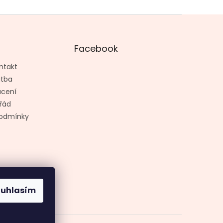
Facebook
ntakt
atba
ácení
řád
odmínky
ouhlasím