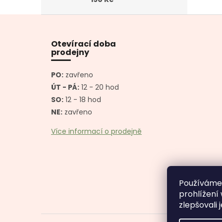
Z
á
p
Otevírací doba
a
prodejny
t
í
PO:
zavřeno
ÚT - PÁ:
12 - 20 hod
SO:
12 - 18 hod
NE:
zavřeno
Více informací o prodejně
Používáme
prohlížení
zlepšovali 