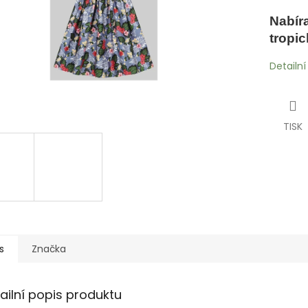
Nabír
tropic
Detailn
TISK
s
Značka
ailní popis produktu