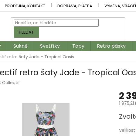
PRODEJNA, KONTAKT
DOPRAVA, PLATBA
VÝMĚNA, VRÁCE
HLEDAT
y
Sukně
Svetříky
Topy
Retro pásky
ctif retro šaty Jade - Tropical Oasis
ectif retro šaty Jade - Tropical Oa
:
Collectif
2 3
1 975,21
Měrná
Zvolt
cena:
Velikost