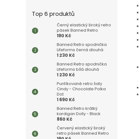
Top 6 produktů
Černý elastický široký retro
pásek Banned Retro
190 Kč
Banned Retro spodnička
Lifeforms černá dlouhá
1 230 Kč
Banned Retro spodnička
Lifeforms bílá dlouhá
1 230 Kč
Puntíkované retro šaty
Cindy - Chocolate Polka
Dot
1 690 Kč
Banned Retro krátký
kardigan Dolly - Black
860 Kč
Červený elastický široký
retro pásek Banned Retro
190 Kč