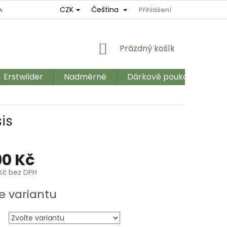
CZK
Čeština
NÍ
REKLAMAČNÍ ŘÁD
OBCHODNÍ PODMÍNKY
Přihlášení
GDPR
NÁKUPNÍ
Prázdný košík
KOŠÍK
Erstwilder
Nadměrné
Dárkové poukazy
Ka
sis
90 Kč
 Kč bez DPH
e variantu