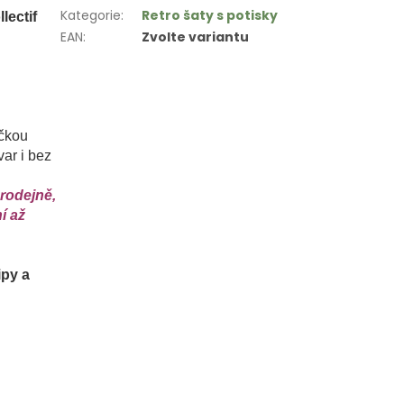
Kategorie
:
Retro šaty s potisky
lectif
EAN
:
Zvolte variantu
ičkou
var i bez
prodejně,
í až
ipy a