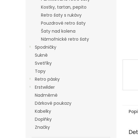
n
Kostky, tartan, pepito
e
Retro šaty s rukávy
l
Pouzdrové retro šaty
Šaty nad kolena
Námořnické retro šaty
Spodničky
Sukně
Svetříky
Topy
Retro pásky
Erstwilder
Nadměrné
Dárkové poukazy
Kabelky
Popi
Doplňky
Značky
Det