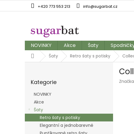
Přejít
+420 773 553 213
info@sugarbat.cz
na
obsah
NOVINKY
Akce
Šaty
Spodničk
Domů
Šaty
Retro šaty s potisky
Colle
P
Coll
o
Přeskočit
s
Kategorie
Značka
kategorie
t
r
NOVINKY
a
Akce
n
Šaty
n
í
Retro šaty s potisky
p
Elegantní a jednobarevné
a
Puntíkované retro šaty