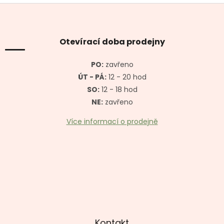
Z
á
p
a
Otevírací doba prodejny
t
í
PO:
zavřeno
ÚT - PÁ:
12 - 20 hod
SO:
12 - 18 hod
NE:
zavřeno
Více informací o prodejně
Kontakt