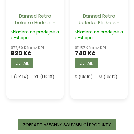
Banned Retro
Banned Retro
bolerko Hudson -
bolerko Flickers -
Black
Black
Skladem na prodejně a
Skladem na prodejně a
e-shopu
e-shopu
677,69 Kč bez DPH
611,57 Kč bez DPH
820 Kč
740 Kč
DETAIL
DETAIL
L (UK 14)
XL (UK 16)
3XL (UK 20)
S (UK 10)
4XL (UK 22)
M (UK 12)
L (UK
ZOBRAZIT VŠECHNY SOUVISEJÍCÍ PRODUKTY