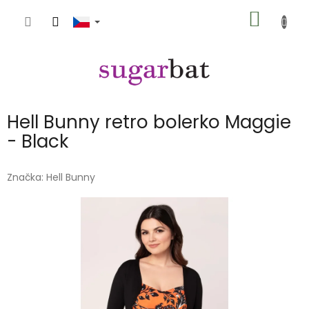
Přejít
NÁKUP
na
obsah
KOŠÍK
Hell Bunny retro bolerko Maggie
- Black
Značka:
Hell Bunny